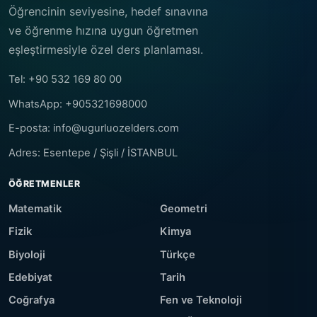
Öğrencinin seviyesine, hedef sınavına
ve öğrenme hızına uygun öğretmen
eşleştirmesiyle özel ders planlaması.
Tel: +90 532 169 80 00
WhatsApp: +905321698000
E-posta: info@ugurluozelders.com
Adres: Esentepe / Şişli / İSTANBUL
ÖĞRETMENLER
Matematik
Geometri
Fizik
Kimya
Biyoloji
Türkçe
Edebiyat
Tarih
Coğrafya
Fen ve Teknoloji