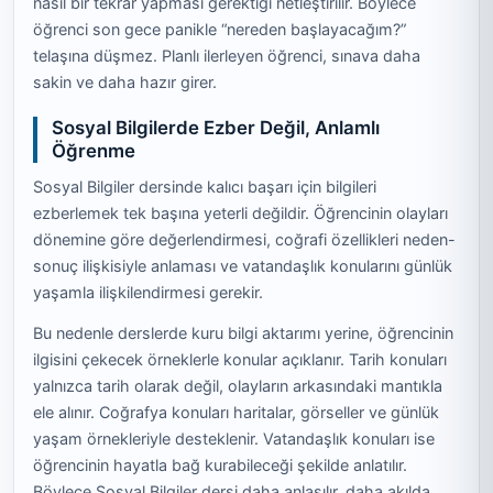
nasıl bir tekrar yapması gerektiği netleştirilir. Böylece
öğrenci son gece panikle “nereden başlayacağım?”
telaşına düşmez. Planlı ilerleyen öğrenci, sınava daha
sakin ve daha hazır girer.
Sosyal Bilgilerde Ezber Değil, Anlamlı
Öğrenme
Sosyal Bilgiler dersinde kalıcı başarı için bilgileri
ezberlemek tek başına yeterli değildir. Öğrencinin olayları
dönemine göre değerlendirmesi, coğrafi özellikleri neden-
sonuç ilişkisiyle anlaması ve vatandaşlık konularını günlük
yaşamla ilişkilendirmesi gerekir.
Bu nedenle derslerde kuru bilgi aktarımı yerine, öğrencinin
ilgisini çekecek örneklerle konular açıklanır. Tarih konuları
yalnızca tarih olarak değil, olayların arkasındaki mantıkla
ele alınır. Coğrafya konuları haritalar, görseller ve günlük
yaşam örnekleriyle desteklenir. Vatandaşlık konuları ise
öğrencinin hayatla bağ kurabileceği şekilde anlatılır.
Böylece Sosyal Bilgiler dersi daha anlaşılır, daha akılda