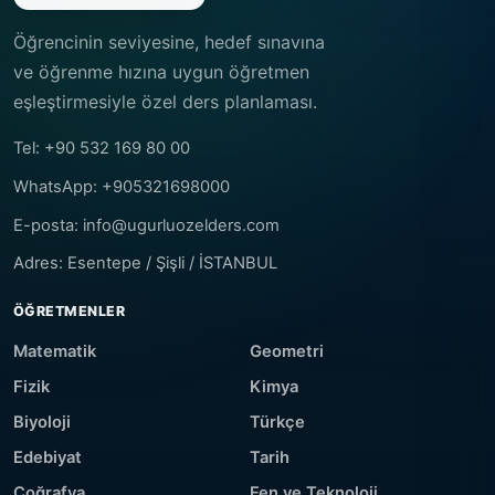
Öğrencinin seviyesine, hedef sınavına
ve öğrenme hızına uygun öğretmen
eşleştirmesiyle özel ders planlaması.
Tel: +90 532 169 80 00
WhatsApp: +905321698000
E-posta: info@ugurluozelders.com
Adres: Esentepe / Şişli / İSTANBUL
ÖĞRETMENLER
Matematik
Geometri
Fizik
Kimya
Biyoloji
Türkçe
Edebiyat
Tarih
Coğrafya
Fen ve Teknoloji